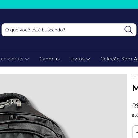
Acessórios
Canecas
Livros
Coleção Sem An
Iní
M
R
Ec