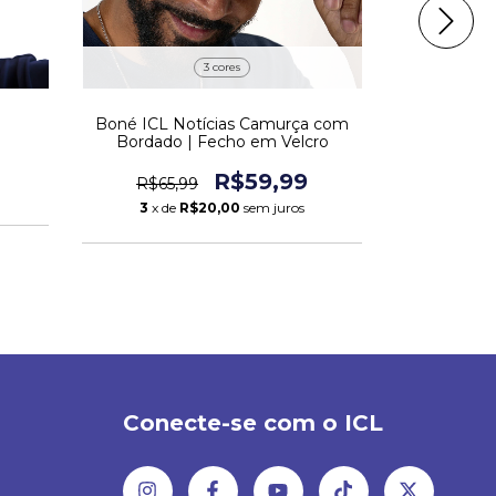
3 cores
Boné ICL No
Boné ICL Notícias Camurça com
com Borda
Bordado | Fecho em Velcro
R$59,99
R$65,
R$65,99
3
x de
3
x de
R$20,00
sem juros
Conecte-se com o ICL