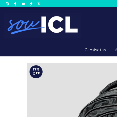
Camisetas
17
%
OFF