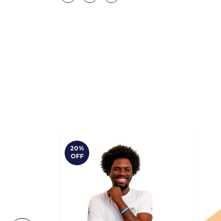
20
%
OFF