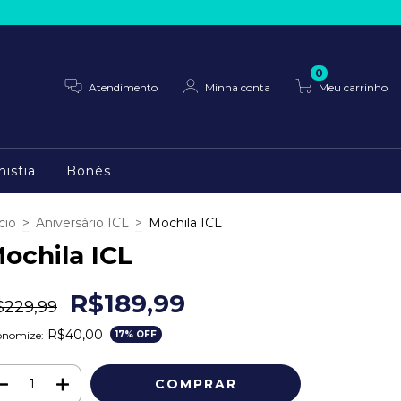
0
Atendimento
Minha conta
Meu carrinho
istia
Bonés
cio
>
Aniversário ICL
>
Mochila ICL
ochila ICL
R$189,99
$229,99
R$40,00
onomize:
17
% OFF