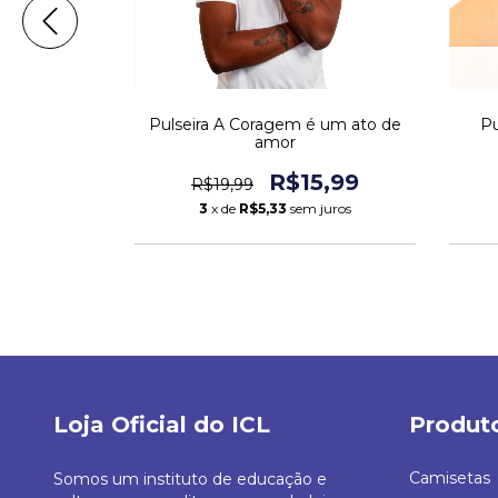
& Análise e
Pulseira A Coragem é um ato de
Pu
odão Egípcio
amor
00
R$15,99
R$19,99
m juros
3
x de
R$5,33
sem juros
Loja Oficial do ICL
Produt
Camisetas
Somos um instituto de educação e