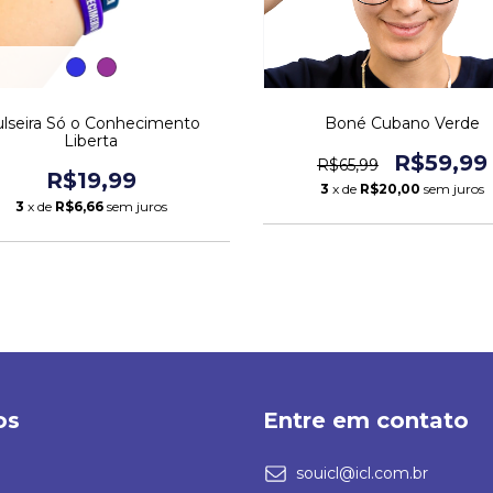
Boné Cubano Verde
lseira Só o Conhecimento
Liberta
R$59,99
R$65,99
R$19,99
3
x de
R$20,00
sem juros
3
x de
R$6,66
sem juros
os
Entre em contato
souicl@icl.com.br