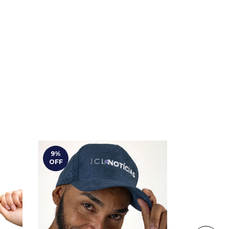
9
%
9
%
OFF
OFF