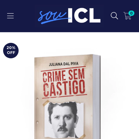
0
20
%
OFF