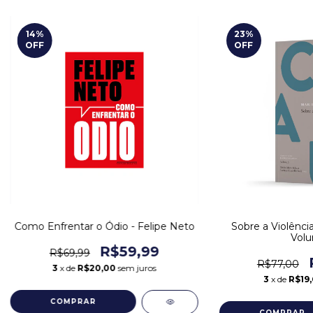
14
%
23
%
OFF
OFF
Como Enfrentar o Ódio - Felipe Neto
Sobre a Violência
Volu
R$59,99
R$69,99
R$77,00
3
x de
R$20,00
sem juros
3
x de
R$19,