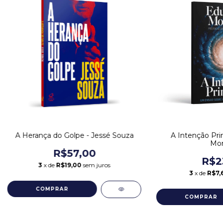
A Herança do Golpe - Jessé Souza
A Intenção Pri
Mor
R$57,00
R$2
3
x de
R$19,00
sem juros
3
x de
R$7,