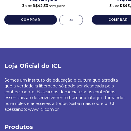
3
x de
R$42,33
sem juros
3
x de
R$43
COMPRAR
COMPRAR
Loja Oficial do ICL
Somos um instituto de educação e cultura que acredita
que a verdadeira liberdade só pode ser alcançada pelo
conhecimento. Buscamos democratizar os conteúdos
essenciais ao desenvolvimento humano integral, tornando-
os simples e acessíveis a todos. Saiba mais sobre o ICL
acessando: www.icl.com.br
Produtos