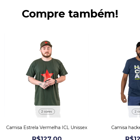
Compre também!
2 cores
2 c
Camisa Estrela Vermelha ICL Unissex
Camisa hacke
R$127,00
R$12