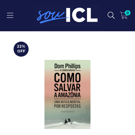
0
22
%
OFF