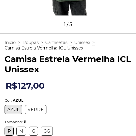
1
/
5
Início
>
Roupas
>
Camisetas
>
Unissex
>
Camisa Estrela Vermelha ICL Unissex
Camisa Estrela Vermelha ICL
Unissex
R$127,00
Cor:
AZUL
AZUL
VERDE
Tamanho:
P
P
M
G
GG