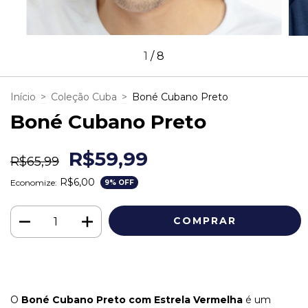
1
/
8
Início
>
Coleção Cuba
>
Boné Cubano Preto
Boné Cubano Preto
R$59,99
R$65,99
R$6,00
Economize:
9
% OFF
O
Boné Cubano Preto com Estrela Vermelha
é um