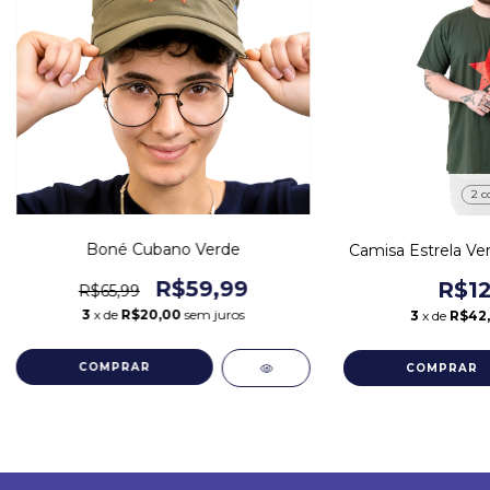
2 c
Boné Cubano Verde
Camisa Estrela Ve
R$59,99
R$12
R$65,99
3
x de
R$20,00
sem juros
3
x de
R$42
COMPRAR