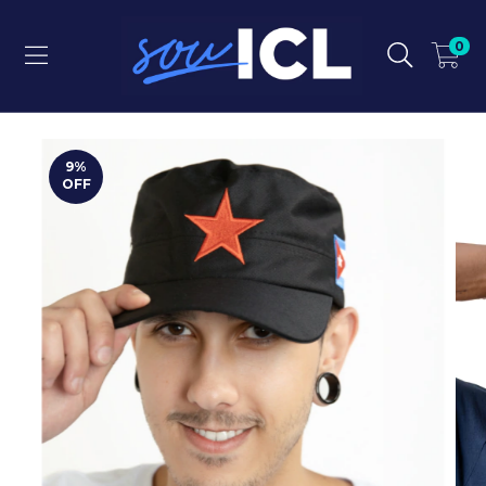
0
9
%
OFF